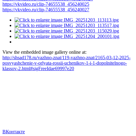
https://vkvideo.ru/clip-74655538_456240025
https://vkvideo.ru/clip-74655538_456240027
View the embedded image gallery online at:
http://shsad178.ru/vazhno-znat/119-vazhno-znat/2165-03-12-2025-
posvyashchenie-v-orlyata-rossii-uchenikov-1-i-1-dopolnitelnogo-
klassov-2.html#sigFreeIdae69997e20
ВКонтакте