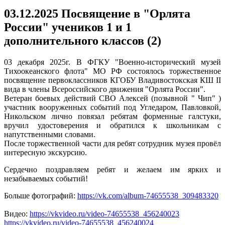
03.12.2025 Посвящение в "Орлята
России" учеников 1 и 1
дополнительного классов (2)
03 декабря 2025г. В ФГКУ "Военно-исторический музей
Тихоокеанского флота" МО РФ состоялось торжественное
посвящение первоклассников КГОБУ Владивостокская КШ II
вида в члены Всероссийского движения "Орлята России".
Ветеран боевых действий СВО Алексей (позывной " Чип" )
участник вооруженных событий под Угледаром, Павловкой,
Никольском лично повязал ребятам форменные галстуки,
вручил удостоверения и обратился к школьникам с
напутственными словами.
После торжественной части для ребят сотрудник музея провёл
интересную экскурсию.
Сердечно поздравляем ребят и желаем им ярких и
незабываемых событий!
Больше фотографий:
https://vk.com/album-74655538_309483320
Видео:
https://vkvideo.ru/video-74655538_456240023
https://vkvideo.ru/video-74655538_456240024