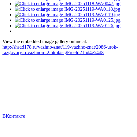
View the embedded image gallery online at:
http://shsad178.ru/vazhno-znat/119-vazhno-znat/2086-urok-
razgovory-o-vazhnom-2.html#sigFreeId215d4e54d8
ВКонтакте
*Все информационные, фото, видео материалы на
официальном сайте образовательной организации