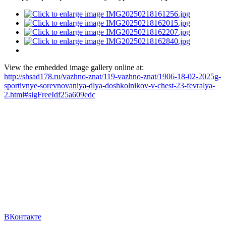
View the embedded image gallery online at:
http://shsad178.ru/vazhno-znat/119-vazhno-znat/1906-18-02-2025g-
sportivnye-sorevnovaniya-dlya-doshkolnikov-v-chest-23-fevralya-
2.html#sigFreeIdf25a609edc
ВКонтакте