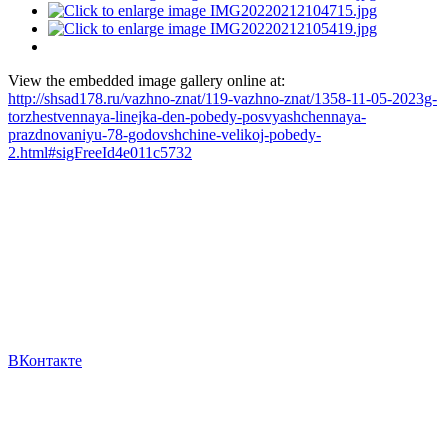
View the embedded image gallery online at:
http://shsad178.ru/vazhno-znat/119-vazhno-znat/1358-11-05-2023g-
torzhestvennaya-linejka-den-pobedy-posvyashchennaya-
prazdnovaniyu-78-godovshchine-velikoj-pobedy-
2.html#sigFreeId4e011c5732
ВКонтакте
*Все информационные, фото, видео материалы на
официальном сайте образовательной организации
размещены с согласия сотрудников, родителей (законных