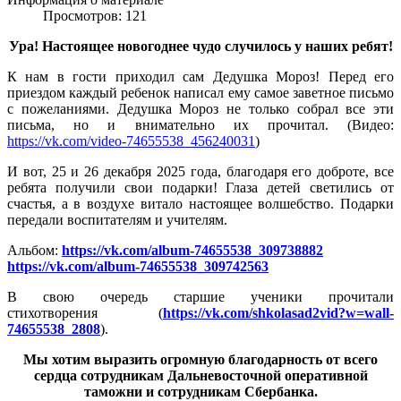
Просмотров: 121
Ура! Настоящее новогоднее чудо случилось у наших ребят!
К нам в гости приходил сам Дедушка Мороз! Перед его
приездом каждый ребенок написал ему самое заветное письмо
с пожеланиями. Дедушка Мороз не только собрал все эти
письма, но и внимательно их прочитал. (Видео:
https://vk.com/video-74655538_456240031
)
И вот, 25 и 26 декабря 2025 года, благодаря его доброте, все
ребята получили свои подарки! Глаза детей светились от
счастья, а в воздухе витало настоящее волшебство. Подарки
передали воспитателям и учителям.
Альбом:
https://vk.com/album-74655538_309738882
https://vk.com/album-74655538_309742563
В свою очередь старшие ученики прочитали
стихотворения (
https://vk.com/shkolasad2vid?w=wall-
74655538_2808
).
Мы хотим выразить огромную благодарность от всего
сердца сотрудникам Дальневосточной оперативной
таможни и сотрудникам Сбербанка.