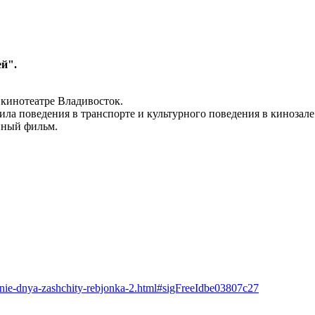
ей".
 кинотеатре Владивосток.
ла поведения в транспорте и культурного поведения в кинозале
нный фильм.
nie-dnya-zashchity-rebjonka-2.html#sigFreeIdbe03807c27