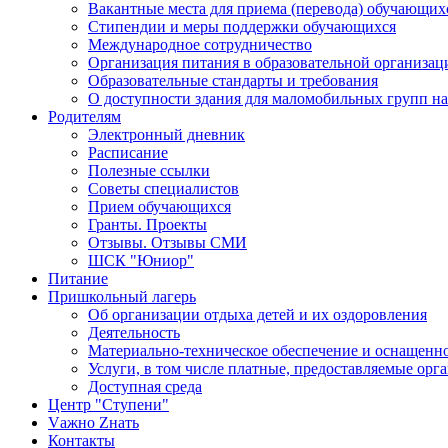
Вакантные места для приема (перевода) обучающих
Стипендии и меры поддержки обучающихся
Международное сотрудничество
Организация питания в образовательной организац
Образовательные стандарты и требования
О доступности здания для маломобильных групп н
Родителям
Электронный дневник
Расписание
Полезные ссылки
Советы специалистов
Прием обучающихся
Гранты. Проекты
Отзывы. Отзывы СМИ
ШСК "Юниор"
Питание
Пришкольный лагерь
Об организации отдыха детей и их оздоровления
Деятельность
Материально-техническое обеспечение и оснащенно
Услуги, в том числе платные, предоставляемые орг
Доступная среда
Центр "Ступени"
Vажно Zнать
Контакты