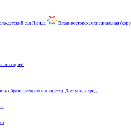
Владивостокская специальная (корр
рганизацией
ть образовательного процесса. Доступная среда
ся
ии