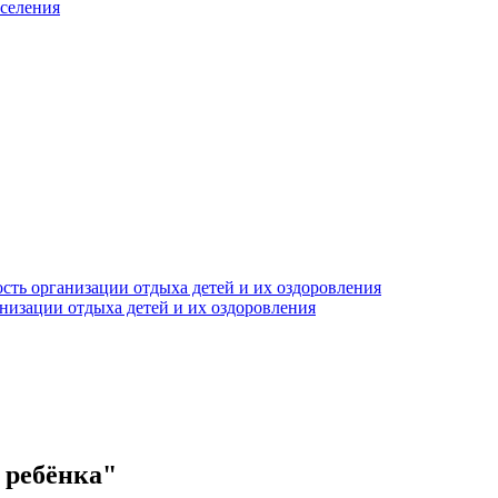
аселения
сть организации отдыха детей и их оздоровления
анизации отдыха детей и их оздоровления
 ребёнка"