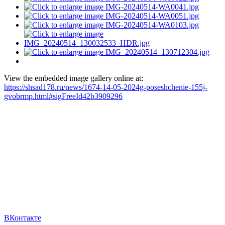
View the embedded image gallery online at:
https://shsad178.ru/news/1674-14-05-2024g-poseshchenie-155j-
gvobrmp.html#sigFreeId42b3909296
ВКонтакте