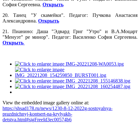
София Сергеевна.
Открыть
20. Танец "У скамейки". Педагог: Пучкова Анастасия
Александровна.
Открыть
21. Пианино: Даша "Эдвард Григ "Утро" и В.А.Моцарт
"Менуэт" ре минор". Педагог: Василенко София Сергеевна.
Открыть
View the embedded image gallery online at:
https://shsad178.ru/news/1230-8-12-2022g-sostoyalsya-
prazdnichnyj-kontsert-na-krylyakh-
detstva.html#sigFreeId3ec00574b6